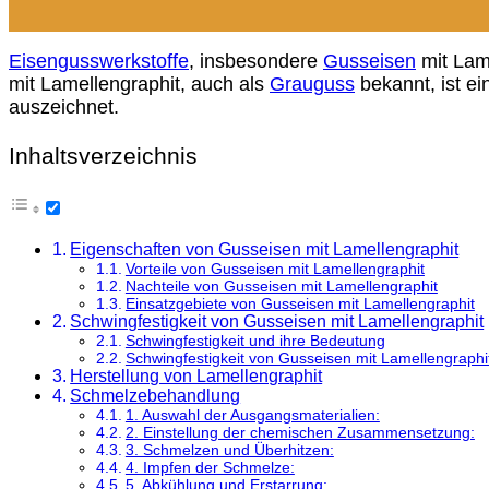
Eisengusswerkstoffe
, insbesondere
Gusseisen
mit Lame
mit Lamellengraphit, auch als
Grauguss
bekannt, ist ei
auszeichnet.
Inhaltsverzeichnis
Eigenschaften von Gusseisen mit Lamellengraphit
Vorteile von Gusseisen mit Lamellengraphit
Nachteile von Gusseisen mit Lamellengraphit
Einsatzgebiete von Gusseisen mit Lamellengraphit
Schwingfestigkeit von Gusseisen mit Lamellengraphit
Schwingfestigkeit und ihre Bedeutung
Schwingfestigkeit von Gusseisen mit Lamellengraphi
Herstellung von Lamellengraphit
Schmelzebehandlung
1. Auswahl der Ausgangsmaterialien:
2. Einstellung der chemischen Zusammensetzung:
3. Schmelzen und Überhitzen:
4. Impfen der Schmelze:
5. Abkühlung und Erstarrung: