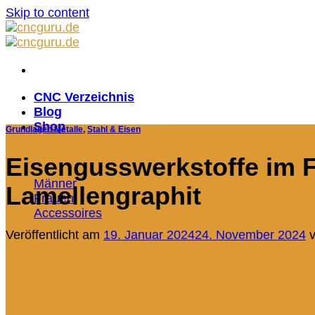
Skip to content
CNC Verzeichnis
Blog
Shop
Grundlagen Metalle
,
Stahl & Eisen
Eisengusswerkstoffe im F
Männer
Lamellengraphit
Frauen
Accessoires
Veröffentlicht am
19. Januar 2024
24. November 2024
v