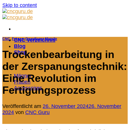
Skip to content
CNC
,
Fräsen
,
Grundlagen Metalle
CNC Verzeichnis
Blog
Trockenbearbeitung in
Shop
der Zerspanungstechnik:
Eine Revolution im
Männer
Frauen
Fertigungsprozess
Accessoires
Veröffentlicht am
26. November 2024
26. November
2024
von
CNC Guru