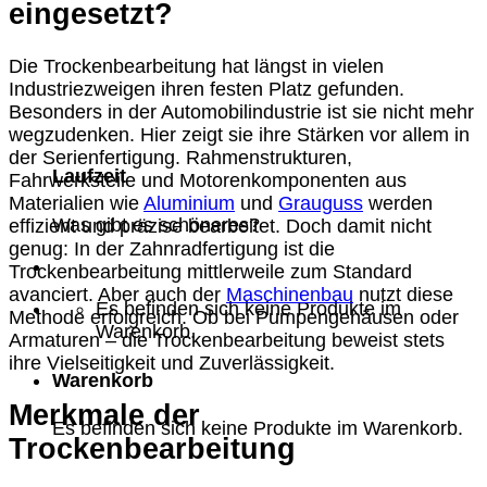
eingesetzt?
Die Trockenbearbeitung hat längst in vielen
Industriezweigen ihren festen Platz gefunden.
Besonders in der Automobilindustrie ist sie nicht mehr
wegzudenken. Hier zeigt sie ihre Stärken vor allem in
der Serienfertigung. Rahmenstrukturen,
Laufzeit
Fahrwerksteile und Motorenkomponenten aus
Materialien wie
Aluminium
und
Grauguss
werden
Was gibt es schöneres?
effizient und präzise bearbeitet. Doch damit nicht
genug: In der Zahnradfertigung ist die
Trockenbearbeitung mittlerweile zum Standard
avanciert. Aber auch der
Maschinenbau
nutzt diese
Es befinden sich keine Produkte im
Methode erfolgreich. Ob bei Pumpengehäusen oder
Warenkorb.
Armaturen – die Trockenbearbeitung beweist stets
ihre Vielseitigkeit und Zuverlässigkeit.
Warenkorb
Merkmale der
Es befinden sich keine Produkte im Warenkorb.
Trockenbearbeitung