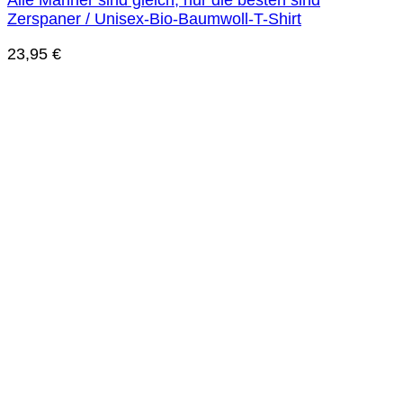
Alle Männer sind gleich, nur die besten sind
Zerspaner / Unisex-Bio-Baumwoll-T-Shirt
23,95
€