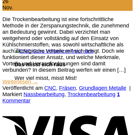
26
Nov.
Die Trockenbearbeitung ist eine fortschrittliche
Methode in der Zerspanungstechnik, die zunehmend
an Bedeutung gewinnt. Dabei verzichtet man
weitgehend oder vollständig auf den Einsatz von
Kühlschmierstoffen, was sowohl wirtschaftliche als
auch ökologische Vorteile mit sich bringt. Doch wie
funktioniert dieser Ansatz, und welche Merkmale,
Vorteile und Herausforderungen sind damit
Das misst sich raus
verbunden? In diesem Beitrag werfen wir einen […]
Wer viel misst, misst Mist!
Weiterlesen
→
Veröffentlicht am
CNC
,
Fräsen
,
Grundlagen Metalle
|
Markiert
Nassbearbeitung
,
Trockenbearbeitung
1
Kommentar