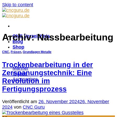
Skip to content
Archiv:
Nassbearbeitung
CNC Verzeichnis
Blog
Shop
CNC
,
Fräsen
,
Grundlagen Metalle
Trockenbearbeitung in der
Männer
Zerspanungstechnik: Eine
Frauen
Accessoires
Revolution im
Fertigungsprozess
Veröffentlicht am
26. November 2024
26. November
2024
von
CNC Guru