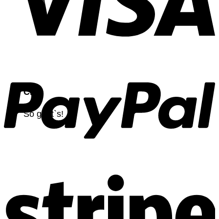
CNC
So geht`s!