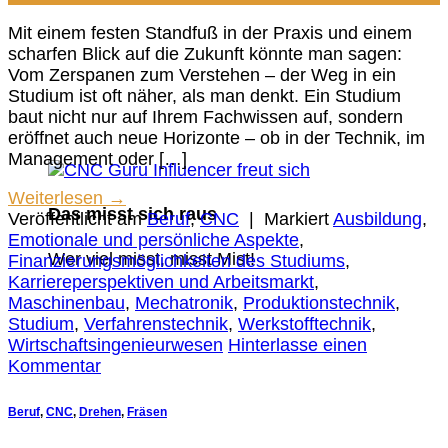
Mit einem festen Standfuß in der Praxis und einem
scharfen Blick auf die Zukunft könnte man sagen:
Vom Zerspanen zum Verstehen – der Weg in ein
Studium ist oft näher, als man denkt. Ein Studium
baut nicht nur auf Ihrem Fachwissen auf, sondern
eröffnet auch neue Horizonte – ob in der Technik, im
Management oder […]
Weiterlesen
→
Das misst sich raus
Veröffentlicht am
Beruf
,
CNC
|
Markiert
Ausbildung
,
Emotionale und persönliche Aspekte
,
Wer viel misst, misst Mist!
Finanzierungsmöglichkeiten des Studiums
,
Karriereperspektiven und Arbeitsmarkt
,
Maschinenbau
,
Mechatronik
,
Produktionstechnik
,
Studium
,
Verfahrenstechnik
,
Werkstofftechnik
,
Wirtschaftsingenieurwesen
Hinterlasse einen
Kommentar
Beruf
,
CNC
,
Drehen
,
Fräsen