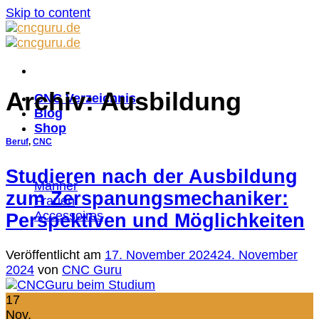
Skip to content
Archiv:
Ausbildung
CNC Verzeichnis
Blog
Shop
Beruf
,
CNC
Studieren nach der Ausbildung
Männer
zum Zerspanungsmechaniker:
Frauen
Accessoires
Perspektiven und Möglichkeiten
Veröffentlicht am
17. November 2024
24. November
2024
von
CNC Guru
17
Nov.