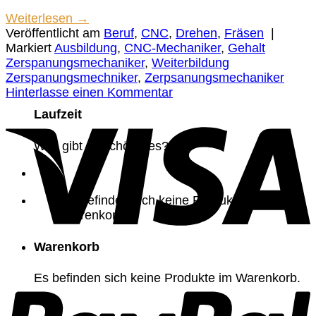
Weiterlesen
→
Veröffentlicht am
Beruf
,
CNC
,
Drehen
,
Fräsen
|
Markiert
Ausbildung
,
CNC-Mechaniker
,
Gehalt
Zerspanungsmechaniker
,
Weiterbildung
Zerspanungsmechniker
,
Zerpsanungsmechaniker
Hinterlasse einen Kommentar
Laufzeit
Was gibt es schöneres?
Es befinden sich keine Produkte im
Warenkorb.
Warenkorb
Es befinden sich keine Produkte im Warenkorb.