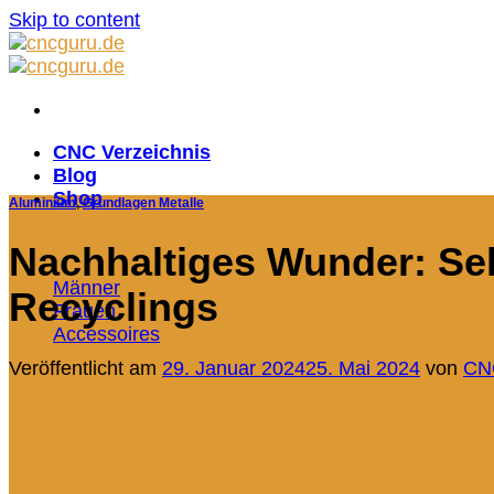
Skip to content
CNC Verzeichnis
Blog
Shop
Aluminium
,
Grundlagen Metalle
Nachhaltiges Wunder: Se
Männer
Recyclings
Frauen
Accessoires
Veröffentlicht am
29. Januar 2024
25. Mai 2024
von
CN