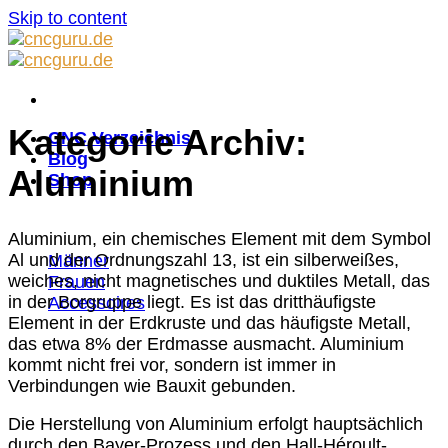
Skip to content
Kategorie Archiv:
CNC Verzeichnis
Blog
Aluminium
Shop
Aluminium, ein chemisches Element mit dem Symbol
Al und der Ordnungszahl 13, ist ein silberweißes,
Männer
weiches, nicht magnetisches und duktiles Metall, das
Frauen
in der Borgruppe liegt. Es ist das dritthäufigste
Accessoires
Element in der Erdkruste und das häufigste Metall,
das etwa 8% der Erdmasse ausmacht. Aluminium
kommt nicht frei vor, sondern ist immer in
Verbindungen wie Bauxit gebunden.
Die Herstellung von Aluminium erfolgt hauptsächlich
durch den Bayer-Prozess und den Hall-Héroult-