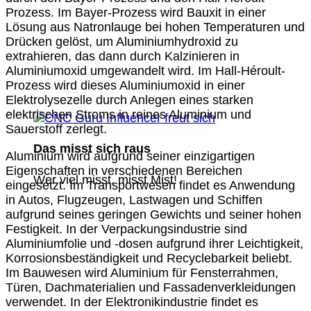
Prozess. Im Bayer-Prozess wird Bauxit in einer
Lösung aus Natronlauge bei hohen Temperaturen und
Drücken gelöst, um Aluminiumhydroxid zu
extrahieren, das dann durch Kalzinieren in
Aluminiumoxid umgewandelt wird. Im Hall-Héroult-
Prozess wird dieses Aluminiumoxid in einer
Elektrolysezelle durch Anlegen eines starken
elektrischen Stroms in reines Aluminium und
Sauerstoff zerlegt.
Das misst sich raus
Aluminium wird aufgrund seiner einzigartigen
Eigenschaften in verschiedenen Bereichen
Wer viel misst, misst Mist!
eingesetzt. Im Transportwesen findet es Anwendung
in Autos, Flugzeugen, Lastwagen und Schiffen
aufgrund seines geringen Gewichts und seiner hohen
Festigkeit. In der Verpackungsindustrie sind
Aluminiumfolie und -dosen aufgrund ihrer Leichtigkeit,
Korrosionsbeständigkeit und Recyclebarkeit beliebt.
Im Bauwesen wird Aluminium für Fensterrahmen,
Türen, Dachmaterialien und Fassadenverkleidungen
verwendet. In der Elektronikindustrie findet es