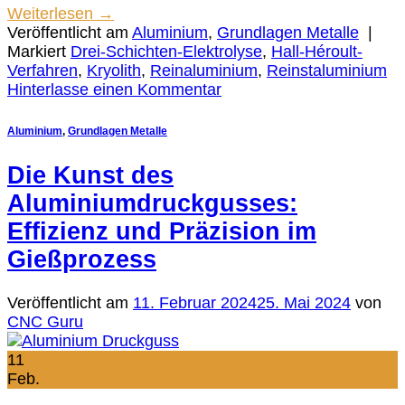
Weiterlesen
→
Veröffentlicht am
Aluminium
,
Grundlagen Metalle
|
Markiert
Drei-Schichten-Elektrolyse
,
Hall-Héroult-
Verfahren
,
Kryolith
,
Reinaluminium
,
Reinstaluminium
Hinterlasse einen Kommentar
Aluminium
,
Grundlagen Metalle
Die Kunst des
Aluminiumdruckgusses:
Effizienz und Präzision im
Gießprozess
Veröffentlicht am
11. Februar 2024
25. Mai 2024
von
CNC Guru
11
Feb.