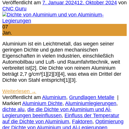
Veröffentlicht am
7. Januar 2024
12. Oktober 2024
von
CNC Guru
07
Jan.
Aluminium ist ein Leichtmetall, das wegen seiner
geringen Dichte und guten mechanischen
Eigenschaften in vielen Industrien, einschließlich
Automobilbau und Luft- und Raumfahrttechnik, weit
verbreitet ist[2]. Die Dichte von reinem Aluminium
beträgt 2,7 g/cm³[1][2][3][4], was etwa ein Drittel der
Dichte von Stahl entspricht[1][3].
Weiterlesen
→
Veröffentlicht am
Aluminium
,
Grundlagen Metalle
|
Markiert
Aluminium Dichte
,
Aluminiumlegierungen
,
dichte alu
,
die die Dichte von Aluminium und Al-
Legierungen beeinflussen
,
Einfluss der Temperatur
auf die Dichte von Aluminium
,
Faktoren
,
Optimierung
der Dichte von Aluminium und Al-Legierungen