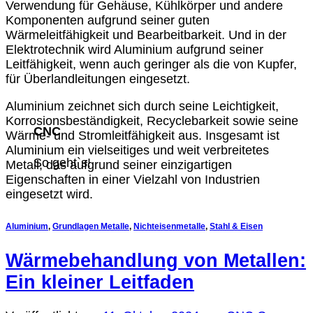
Verwendung für Gehäuse, Kühlkörper und andere
Komponenten aufgrund seiner guten
Wärmeleitfähigkeit und Bearbeitbarkeit. Und in der
Elektrotechnik wird Aluminium aufgrund seiner
Leitfähigkeit, wenn auch geringer als die von Kupfer,
für Überlandleitungen eingesetzt.
Aluminium zeichnet sich durch seine Leichtigkeit,
Korrosionsbeständigkeit, Recyclebarkeit sowie seine
CNC
Wärme- und Stromleitfähigkeit aus. Insgesamt ist
Aluminium ein vielseitiges und weit verbreitetes
So geht`s!
Metall, das aufgrund seiner einzigartigen
Eigenschaften in einer Vielzahl von Industrien
eingesetzt wird.
Aluminium
,
Grundlagen Metalle
,
Nichteisenmetalle
,
Stahl & Eisen
Wärmebehandlung von Metallen:
Ein kleiner Leitfaden