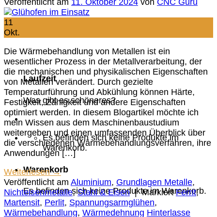
Veröffentlicht am
11. Oktober 2024
von
CNC Guru
11
Okt.
Die Wärmebehandlung von Metallen ist ein
wesentlicher Prozess in der Metallverarbeitung, der
die mechanischen und physikalischen Eigenschaften
Laufzeit
von Metallen verändert. Durch gezielte
Temperaturführung und Abkühlung können Härte,
Was gibt es schöneres?
Festigkeit, Zähigkeit und andere Eigenschaften
optimiert werden. In diesem Blogartikel möchte ich
mein Wissen aus dem Maschinenbaustudium
weitergeben und einen umfassenden Überblick über
Es befinden sich keine Produkte im
die verschiedenen Wärmebehandlungsverfahren, ihre
Warenkorb.
Anwendungen […]
Warenkorb
Weiterlesen
→
Veröffentlicht am
Aluminium
,
Grundlagen Metalle
,
Es befinden sich keine Produkte im Warenkorb.
Nichteisenmetalle
,
Stahl & Eisen
|
Markiert
Ferrit
,
Martensit
,
Perlit
,
Spannungsarmglühen
,
Wärmebehandlung
,
Wärmedehnung
Hinterlasse