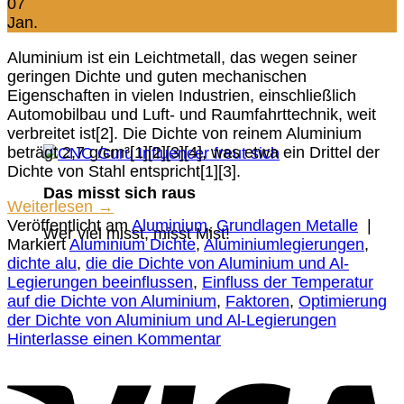
07
Jan.
Aluminium ist ein Leichtmetall, das wegen seiner
geringen Dichte und guten mechanischen
Eigenschaften in vielen Industrien, einschließlich
Automobilbau und Luft- und Raumfahrttechnik, weit
verbreitet ist[2]. Die Dichte von reinem Aluminium
beträgt 2,7 g/cm³[1][2][3][4], was etwa ein Drittel der
Dichte von Stahl entspricht[1][3].
Das misst sich raus
Weiterlesen
→
Veröffentlicht am
Aluminium
,
Grundlagen Metalle
|
Wer viel misst, misst Mist!
Markiert
Aluminium Dichte
,
Aluminiumlegierungen
,
dichte alu
,
die die Dichte von Aluminium und Al-
Legierungen beeinflussen
,
Einfluss der Temperatur
auf die Dichte von Aluminium
,
Faktoren
,
Optimierung
der Dichte von Aluminium und Al-Legierungen
Hinterlasse einen Kommentar