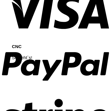
CNC
So geht`s!