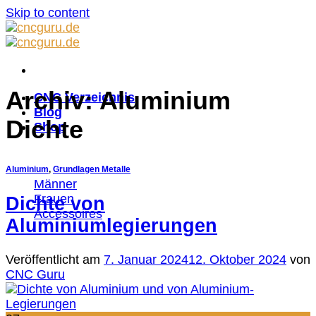
Skip to content
Archiv:
Aluminium
CNC Verzeichnis
Blog
Dichte
Shop
Aluminium
,
Grundlagen Metalle
Männer
Frauen
Dichte von
Accessoires
Aluminiumlegierungen
Veröffentlicht am
7. Januar 2024
12. Oktober 2024
von
CNC Guru