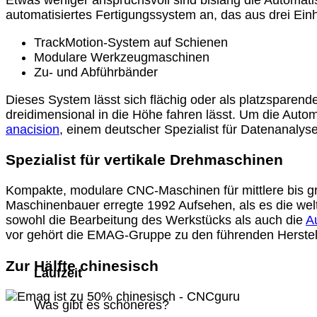
Etwas weniger anspruchsvoll sind bislang die Automa
automatisiertes Fertigungssystem an, das aus drei Einh
TrackMotion-System auf Schienen
Modulare Werkzeugmaschinen
Zu- und Abführbänder
Dieses System lässt sich flächig oder als platzsparende
dreidimensional in die Höhe fahren lässt. Um die Autom
anacision
, einem deutscher Spezialist für Datenanal
Spezialist für vertikale Drehmaschinen
Kompakte, modulare CNC-Maschinen für mittlere bis 
Maschinenbauer erregte 1992 Aufsehen, als es die welt
sowohl die Bearbeitung des Werkstücks als auch die
A
vor gehört die EMAG-Gruppe zu den führenden Herstel
Zur Hälfte chinesisch
Laufzeit
Was gibt es schöneres?