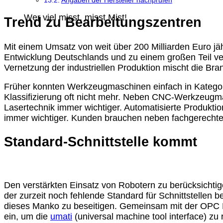
Angaben der Hersteller nachprüfen
Wer viel misst, misst Mist!
Trend zu Bearbeitungszentren
Mit einem Umsatz von weit über 200 Milliarden Euro jäh
Entwicklung Deutschlands und zu einem großen Teil ve
Vernetzung der industriellen Produktion mischt die Branc
Früher konnten Werkzeugmaschinen einfach in Kategorie
Klassifizierung oft nicht mehr. Neben CNC-Werkzeugma
Lasertechnik immer wichtiger. Automatisierte Produkt
immer wichtiger. Kunden brauchen neben fachgerechter
Standard-Schnittstelle kommt
Den verstärkten Einsatz von Robotern zu berücksichti
der zurzeit noch fehlende Standard für Schnittstellen
dieses Manko zu beseitigen. Gemeinsam mit der OPC F
ein, um die
umati
(universal machine tool interface) zu 