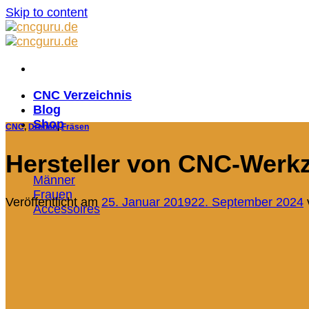
Skip to content
CNC Verzeichnis
Blog
Shop
CNC
,
Drehen
,
Fräsen
Hersteller von CNC-Wer
Männer
Frauen
Veröffentlicht am
25. Januar 2019
22. September 2024
Accessoires