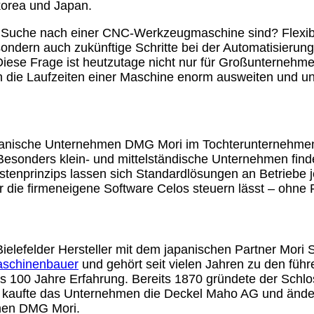
orea und Japan.
r Suche nach einer CNC-Werkzeugmaschine sind? Flexibil
 sondern auch zukünftige Schritte bei der Automatisierun
se Frage ist heutzutage nicht nur für Großunternehmen 
nn die Laufzeiten einer Maschine enorm ausweiten und 
-japanische Unternehmen DMG Mori im Tochterunternehm
Besonders klein- und mittelständische Unternehmen fi
stenprinzips lassen sich Standardlösungen an Betriebe
 die firmeneigene Software Celos steuern lässt – ohne 
elefelder Hersteller mit dem japanischen Partner Mori Se
aschinenbauer
und gehört seit vielen Jahren zu den füh
 100 Jahre Erfahrung. Bereits 1870 gründete der Schloss
kaufte das Unternehmen die Deckel Maho AG und änder
amen DMG Mori.