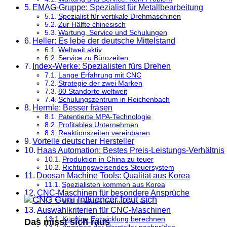
EMAG-Gruppe: Spezialist für Metallbearbeitung
Spezialist für vertikale Drehmaschinen
Zur Hälfte chinesisch
Wartung, Service und Schulungen
Heller: Es lebe der deutsche Mittelstand
Weltweit aktiv
Service zu Bürozeiten
Index-Werke: Spezialisten fürs Drehen
Lange Erfahrung mit CNC
Strategie der zwei Marken
80 Standorte weltweit
Schulungszentrum in Reichenbach
Hermle: Besser fräsen
Patentierte MPA-Technologie
Profitables Unternehmen
Reaktionszeiten vereinbaren
Vorteile deutscher Hersteller
Haas Automation: Bestes Preis-Leistungs-Verhältnis
Produktion in China zu teuer
Richtungsweisendes Steuersystem
Doosan Machine Tools: Qualität aus Korea
Spezialisten kommen aus Korea
CNC-Maschinen für besondere Ansprüche
KMU treiben Innovation an
Auswahlkriterien für CNC-Maschinen
Künftige Entwicklung berechnen
Das misst sich raus