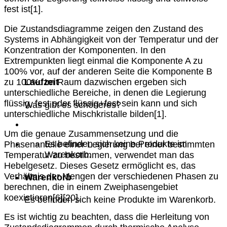
fest ist[1].
Die Zustandsdiagramme zeigen den Zustand des
Systems in Abhängigkeit von der Temperatur und der
Konzentration der Komponenten. In den
Extrempunkten liegt einmal die Komponente A zu
100% vor, auf der anderen Seite die Komponente B
zu 100%. Im Raum dazwischen ergeben sich
Laufzeit
unterschiedliche Bereiche, in denen die Legierung
flüssig, fest oder flüssig+fest sein kann und sich
Was gibt es schöneres?
unterschiedliche Mischkristalle bilden[1].
Um die genaue Zusammensetzung und die
Es befinden sich keine Produkte im
Phasenanteile einer Legierung bei einer bestimmten
Warenkorb.
Temperatur zu bestimmen, verwendet man das
Hebelgesetz. Dieses Gesetz ermöglicht es, das
Verhältnis der Mengen der verschiedenen Phasen zu
Warenkorb
berechnen, die in einem Zweiphasengebiet
koexistieren[6][20].
Es befinden sich keine Produkte im Warenkorb.
Es ist wichtig zu beachten, dass die Herleitung von