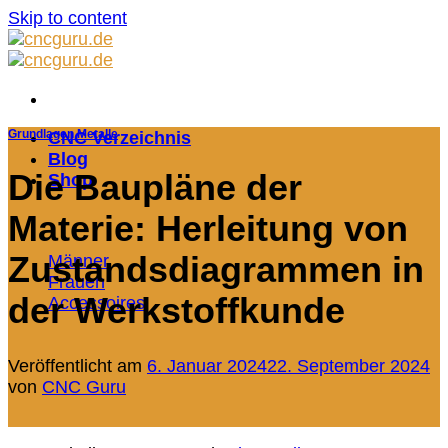
Skip to content
Grundlagen Metalle
CNC Verzeichnis
Blog
Die Baupläne der
Shop
Materie: Herleitung von
Zustandsdiagrammen in
Männer
Frauen
der Werkstoffkunde
Accessoires
Veröffentlicht am
6. Januar 2024
22. September 2024
von
CNC Guru