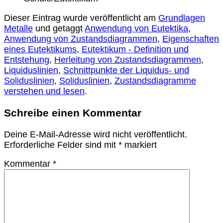
Dieser Eintrag wurde veröffentlicht am
Grundlagen
Metalle
und getaggt
Anwendung von Eutektika
,
Anwendung von Zustandsdiagrammen
,
Eigenschaften
eines Eutektikums
,
Eutektikum - Definition und
Entstehung
,
Herleitung von Zustandsdiagrammen
,
Liquiduslinien
,
Schnittpunkte der Liquidus- und
Soliduslinien
,
Soliduslinien
,
Zustandsdiagramme
verstehen und lesen
.
Schreibe einen Kommentar
Deine E-Mail-Adresse wird nicht veröffentlicht.
Erforderliche Felder sind mit
*
markiert
Kommentar
*