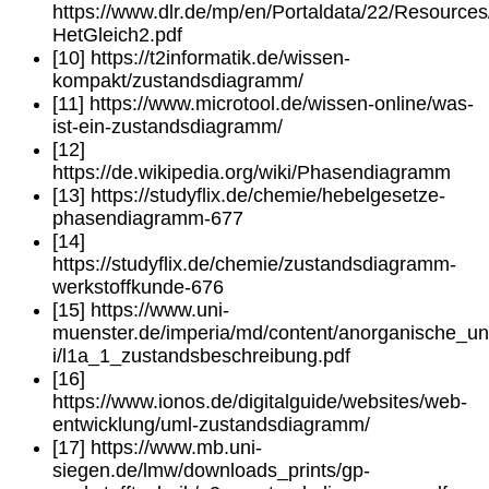
https://www.dlr.de/mp/en/Portaldata/22/Resources
HetGleich2.pdf
[10] https://t2informatik.de/wissen-
kompakt/zustandsdiagramm/
[11] https://www.microtool.de/wissen-online/was-
ist-ein-zustandsdiagramm/
[12]
https://de.wikipedia.org/wiki/Phasendiagramm
[13] https://studyflix.de/chemie/hebelgesetze-
phasendiagramm-677
[14]
https://studyflix.de/chemie/zustandsdiagramm-
werkstoffkunde-676
[15] https://www.uni-
muenster.de/imperia/md/content/anorganische_un
i/l1a_1_zustandsbeschreibung.pdf
[16]
https://www.ionos.de/digitalguide/websites/web-
entwicklung/uml-zustandsdiagramm/
[17] https://www.mb.uni-
siegen.de/lmw/downloads_prints/gp-