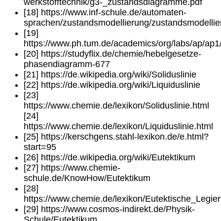
werkstofftechnik/g3-_zustandsdiagramme.pdf
[18] https://www.inf-schule.de/automaten-
sprachen/zustandsmodellierung/zustandsmodelli
[19]
https://www.ph.tum.de/academics/org/labs/ap/ap1
[20] https://studyflix.de/chemie/hebelgesetze-
phasendiagramm-677
[21] https://de.wikipedia.org/wiki/Soliduslinie
[22] https://de.wikipedia.org/wiki/Liquiduslinie
[23]
https://www.chemie.de/lexikon/Soliduslinie.html
[24]
https://www.chemie.de/lexikon/Liquiduslinie.html
[25] https://kerschgens.stahl-lexikon.de/e.html?
start=95
[26] https://de.wikipedia.org/wiki/Eutektikum
[27] https://www.chemie-
schule.de/KnowHow/Eutektikum
[28]
https://www.chemie.de/lexikon/Eutektische_Legie
[29] https://www.cosmos-indirekt.de/Physik-
Schule/Eutektikum