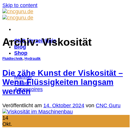
Skip to content
Archiv:
Viskosität
CNC Verzeichnis
Blog
Shop
Fluidtechnik
,
Hydraulik
Die zähe Kunst der Viskosität –
Männer
Wenn Flüssigkeiten langsam
Frauen
Accessoires
werden
Veröffentlicht am
14. Oktober 2024
von
CNC Guru
14
Okt.