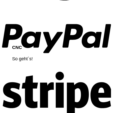
CNC
So geht`s!