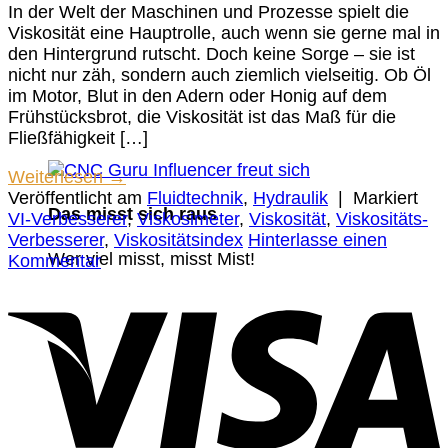
In der Welt der Maschinen und Prozesse spielt die
Viskosität eine Hauptrolle, auch wenn sie gerne mal in
den Hintergrund rutscht. Doch keine Sorge – sie ist
nicht nur zäh, sondern auch ziemlich vielseitig. Ob Öl
im Motor, Blut in den Adern oder Honig auf dem
Frühstücksbrot, die Viskosität ist das Maß für die
Fließfähigkeit […]
Weiterlesen
→
Veröffentlicht am
Fluidtechnik
,
Hydraulik
|
Markiert
Das misst sich raus
VI-Verbesserer
,
Viskosimeter
,
Viskosität
,
Viskositäts-
Verbesserer
,
Viskositätsindex
Hinterlasse einen
Wer viel misst, misst Mist!
Kommentar