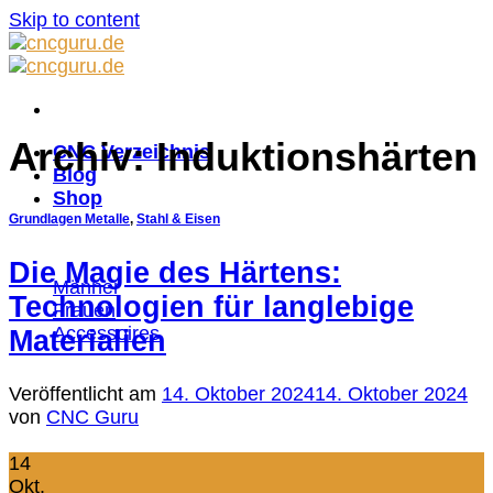
Skip to content
Archiv:
Induktionshärten
CNC Verzeichnis
Blog
Shop
Grundlagen Metalle
,
Stahl & Eisen
Die Magie des Härtens:
Männer
Technologien für langlebige
Frauen
Accessoires
Materialien
Veröffentlicht am
14. Oktober 2024
14. Oktober 2024
von
CNC Guru
14
Okt.