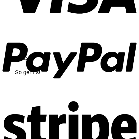
CNC
So geht`s!