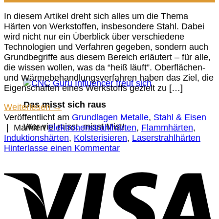
In diesem Artikel dreht sich alles um die Thema
Härten von Werkstoffen, insbesondere Stahl. Dabei
wird nicht nur ein Überblick über verschiedene
Technologien und Verfahren gegeben, sondern auch
Grundbegriffe aus diesem Bereich erläutert – für alle,
die wissen wollen, was da “heiß läuft”. Oberflächen-
und Wärmebehandlungsverfahren haben das Ziel, die
Eigenschaften eines Werkstoffs gezielt zu […]
Das misst sich raus
Weiterlesen
→
Veröffentlicht am
Grundlagen Metalle
,
Stahl & Eisen
Wer viel misst, misst Mist!
|
Markiert
Elektronenstrahlhärten
,
Flammhärten
,
Induktionshärten
,
Kolsterisieren
,
Laserstrahlhärten
Hinterlasse einen Kommentar