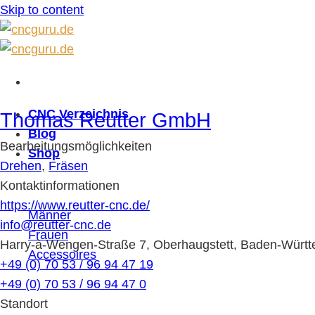
Skip to content
CNC Verzeichnis
Thomas Reutter GmbH
Blog
Bearbeitungsmöglichkeiten
Shop
Drehen
,
Fräsen
Kontaktinformationen
https://www.reutter-cnc.de/
Männer
info@reutter-cnc.de
Frauen
Harry-à-Wengen-Straße 7, Oberhaugstett, Baden-Würt
Accessoires
+49 (0) 70 53 / 96 94 47 19
+49 (0) 70 53 / 96 94 47 0
Standort