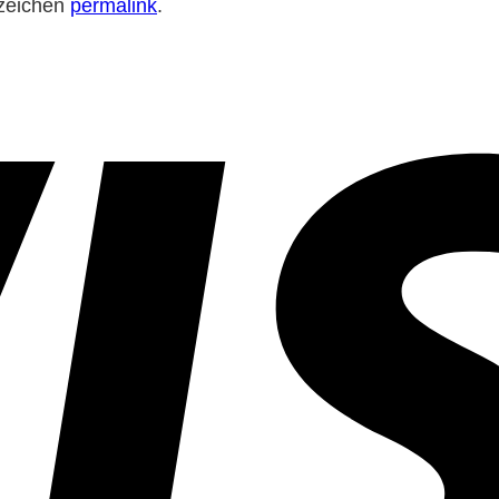
ezeichen
permalink
.