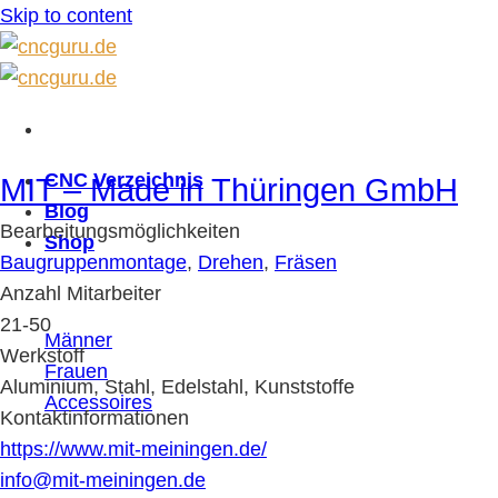
Skip to content
CNC Verzeichnis
MIT – Made in Thüringen GmbH
Blog
Bearbeitungsmöglichkeiten
Shop
Baugruppenmontage
,
Drehen
,
Fräsen
Anzahl Mitarbeiter
21-50
Männer
Werkstoff
Frauen
Aluminium, Stahl, Edelstahl, Kunststoffe
Accessoires
Kontaktinformationen
https://www.mit-meiningen.de/
info@mit-meiningen.de