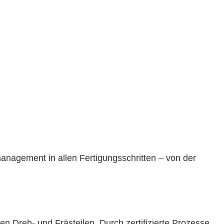
smanagement in allen Fertigungsschritten – von der
Dreh- und Frästeilen. Durch zertifizierte Prozesse,