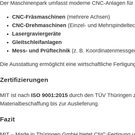
Der Maschinenpark umfasst moderne CNC-Anlagen für u
CNC-Fräsmaschinen
(mehrere Achsen)
CNC-Drehmaschinen
(Einzel- und Mehrspindeltec
Lasergraviergeräte
Gleitschleifanlagen
Mess- und Prüftechnik
(z. B. Koordinatenmessger
Die Ausstattung ermöglicht eine wirtschaftliche Fertigu
Zertifizierungen
MIT ist nach
ISO 9001:2015
durch den TÜV Thüringen zer
Materialbeschaffung bis zur Auslieferung.
Fazit
MIT – Made in Thüringen GmbH bietet CNC-Fertigung und