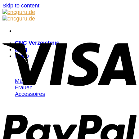
Skip to content
CNC Verzeichnis
Blog
Shop
Männer
Frauen
Accessoires