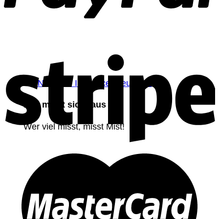
Das misst sich raus
Wer viel misst, misst Mist!