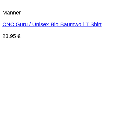
Männer
CNC Guru / Unisex-Bio-Baumwoll-T-Shirt
23,95
€