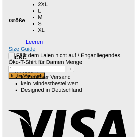
2XL
L
M
Größe
S
XL
Leeren
Size Guide
Fällt dem Laien nicht auf / Enganliegendes
CNC
Öko-T-Shirt für Damen Menge
So geht`s!
In den Warenkorb
kostenloser Versand
kein Mindestbestellwert
Designed in Deutschland