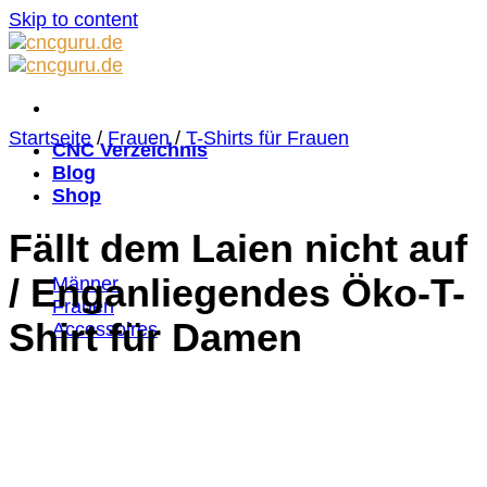
Skip to content
Startseite
/
Frauen
/
T-Shirts für Frauen
CNC Verzeichnis
Blog
Shop
Fällt dem Laien nicht auf
/ Enganliegendes Öko-T-
Männer
Frauen
Shirt für Damen
Accessoires