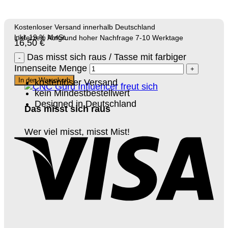
Kostenloser Versand innerhalb Deutschland
inkl. 19 % MwSt.
Lieferzeit: Aufgrund hoher Nachfrage 7-10 Werktage
16,50
€
Das misst sich raus / Tasse mit farbiger
Innenseite Menge
In den Warenkorb
kostenloser Versand
kein Mindestbestellwert
Designed in Deutschland
Das misst sich raus
Wer viel misst, misst Mist!