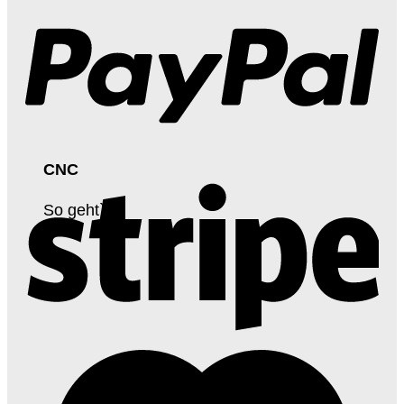
CNC
So geht`s!