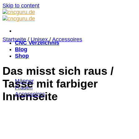
Skip to content
Startseite
/
Unisex
/
Accessoires
CNC Verzeichnis
Blog
Shop
Das misst sich raus /
Tasse mit farbiger
Männer
Frauen
Innenseite
Accessoires