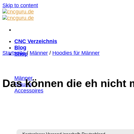
Skip to content
CNC Verzeichnis
Blog
Startseite
/
Männer
/
Hoodies für Männer
Shop
Männer
Das können die eh nicht
Frauen
Accessoires
Kostenloser Versand innerhalb Deutschland