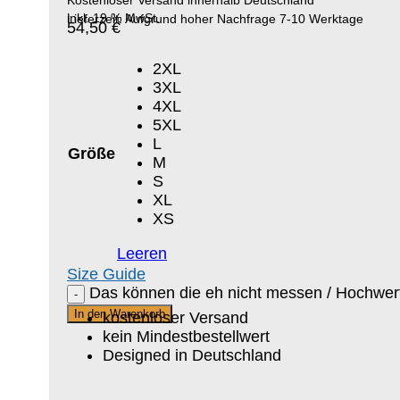
inkl. 19 % MwSt.
Lieferzeit: Aufgrund hoher Nachfrage 7-10 Werktage
54,50
€
2XL
3XL
4XL
5XL
L
Größe
M
S
XL
XS
Leeren
Size Guide
Das können die eh nicht messen / Hochwe
In den Warenkorb
kostenloser Versand
kein Mindestbestellwert
Designed in Deutschland