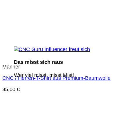
Das misst sich raus
Männer
Wer viel misst, misst Mist!
CNC / Herren-T-Shirt aus Premium-Baumwolle
35,00
€