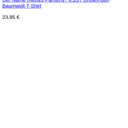
Der Name meines Parfüms? KSS / Unisex-Bio-
Baumwoll-T-Shirt
23,95
€