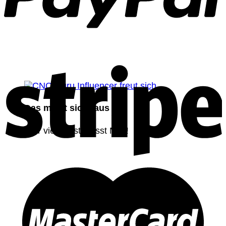
Das misst sich raus
Wer viel misst, misst Mist!