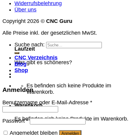
Widerrufsbelehrung
Über uns
Copyright 2026 ©
CNC Guru
Alle Preise inkl. der gesetzlichen MwSt.
Suche nach:
Laufzeit
CNC Verzeichnis
Was gibt es schöneres?
Blog
Shop
Es befinden sich keine Produkte im
Anmelden
Warenkorb.
Benutzername oder E-Mail-Adresse
*
Warenkorb
Es befinden sich keine Produkte im Warenkorb.
Passwort
*
Angemeldet bleiben
Anmelden