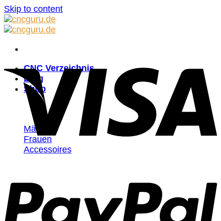
Skip to content
CNC Verzeichnis
Blog
Shop
Männer
Frauen
Accessoires