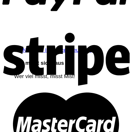
Das misst sich raus
Wer viel misst, misst Mist!